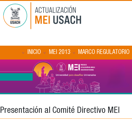
Pasar al contenido principal
Main navigation
INICIO
MEI 2013
MARCO REGULATORIO
Presentación al Comité Directivo MEI